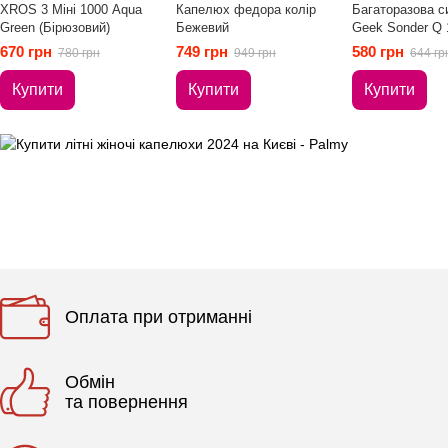
ХRОS 3 Міні 1000 Aqua
Капелюх федора колір
Багаторазова с
Green (Бірюзовий)
Бежевий
Geek Sonder Q 
(Білий)
670 грн
749 грн
580 грн
780 грн
949 грн
644 гр
Купити
Купити
Купити
Оплата при отриманні
Обмін
та повернення