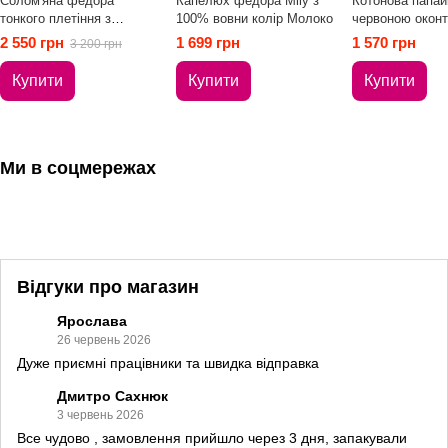
Солом'яна федора
Капелюх федора Mily з
Котонова папайк
тонкого плетіння з
100% вовни колір Молоко
червоною окон
декором №4 колір
колір Бежевий р
2 550 грн
1 699 грн
1 570 грн
3 200 грн
Бежевий
53
Купити
Купити
Купити
Ми в соцмережах
Відгуки про магазин
Ярослава
26 червень 2026
Дуже приємні працівники та швидка відправка
Дмитро Сахнюк
3 червень 2026
Все чудово , замовлення прийшло через 3 дня, запакували