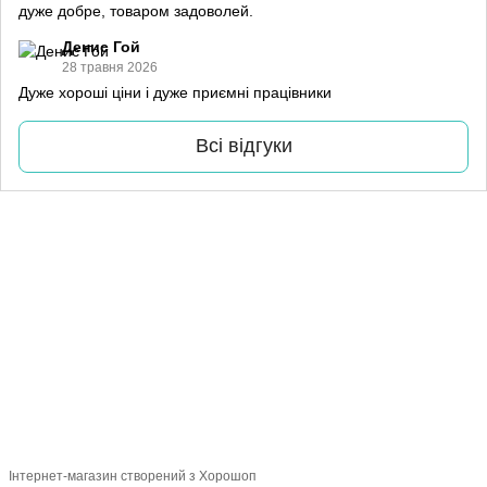
дуже добре, товаром задоволей.
Денис Гой
28 травня 2026
Дуже хороші ціни і дуже приємні працівники
Всі відгуки
+38 (099) 688-78-09
+38 (093) 223-42-98
Контакти
Повна версія сайту
© 2016—2026
Укр
Рус
Eng
Інтернет-магазин створений з Хорошоп