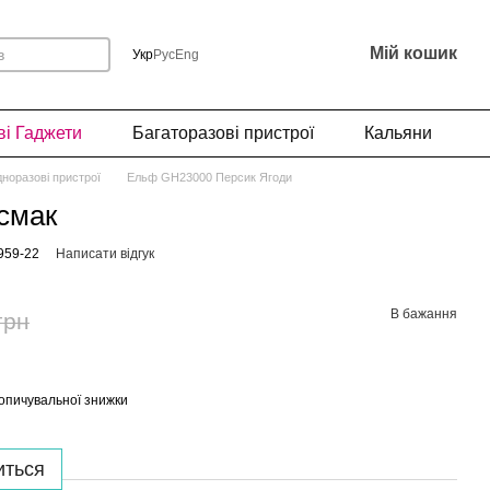
Мій кошик
Укр
Рус
Eng
і Гаджети
Багаторазові пристрої
Кальяни
норазові пристрої
Ельф GH23000 Персик Ягоди
 смак
959-22
Написати відгук
В бажання
грн
опичувальної знижки
иться