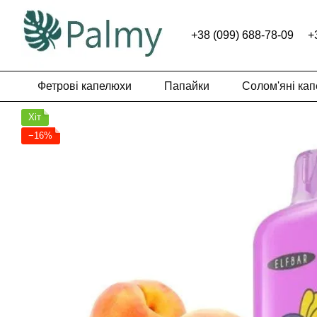
Перейти до основного контенту
+38 (099) 688-78-09
+
Фетрові капелюхи
Папайки
Солом'яні ка
Хіт
−16%