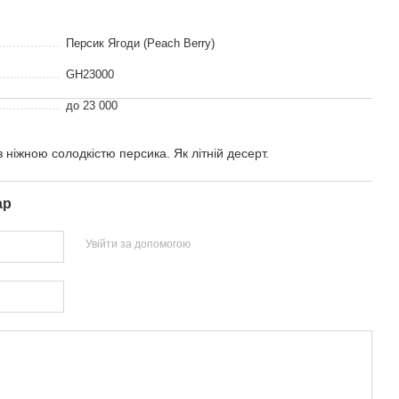
Персик Ягоди (Peach Berry)
GH23000
до 23 000
 ніжною солодкістю персика. Як літній десерт.
ар
Увійти за допомогою