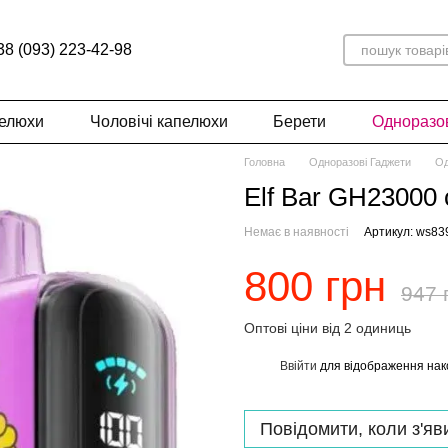
38 (093) 223-42-98
пелюхи
Чоловічі капелюхи
Берети
Одноразов
Головна
Одноразові Гаджети
Од
Elf Bar GH23000
Немає в наявності
Артикул: ws83
800 грн
947 
Оптові ціни від 2 одиниць
Ввійти
для відображення нак
%
Повідомити, коли з'яв