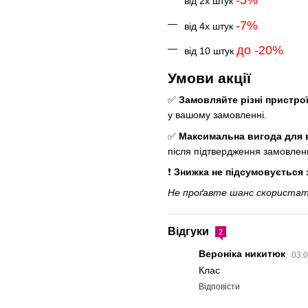
-5%
від 2х штук
-7%
від 4х штук
до -20%
від 10 штук
Умови акції
✅
Замовляйте різні пристрої
у вашому замовленні.
✅
Максимальна вигода для 
після підтвердження замовлен
❗
Знижка не підсумовується
Не проґавте шанс скористати
Відгуки
2
Вероніка никитюк
03.0
Клас
Відповісти