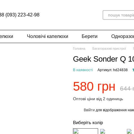
38 (093) 223-42-98
пелюхи
Чоловічі капелюхи
Берети
Одноразов
Головна
Багаторазові пристрої
Geek Sonder Q 10
В наявності
Артикул: hd24838
580 грн
644 
Оптові ціни від 2 одиниць
Ввійти
для відображення нак
%
Виберіть колір