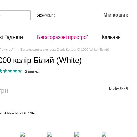
Мій кошик
Укр
Рус
Eng
і Гаджети
Багаторазові пристрої
Кальяни
Пристрої
Багаторазова система Geek Sonder Q 1000 White (Білий)
00 колір Білий (White)
2 відгуки
В бажання
грн
опичувальної знижки