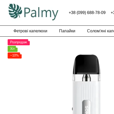
Перейти до основного контенту
+38 (099) 688-78-09
+
Фетрові капелюхи
Папайки
Солом'яні ка
Розпродаж
Хіт
−10%