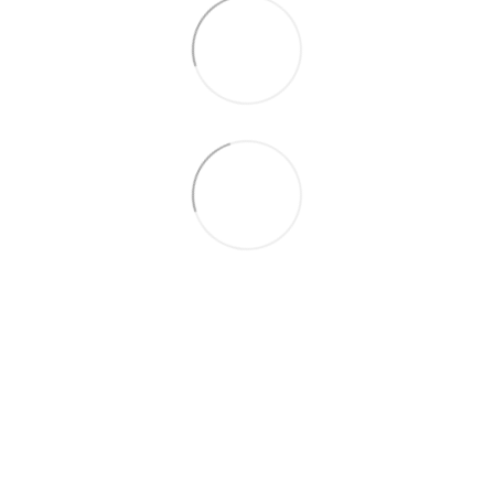
+38 (099) 688-78-09
+38 (093) 223-42-98
Контакти
Повна версія сайту
© 2016—2026