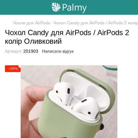
Чохли для AirPods
Чохол Candy для AirPods / AirPods 2 колі
Чохол Candy для AirPods / AirPods 2
колір Оливковий
Артикул:
201903
Написати відгук
−26%