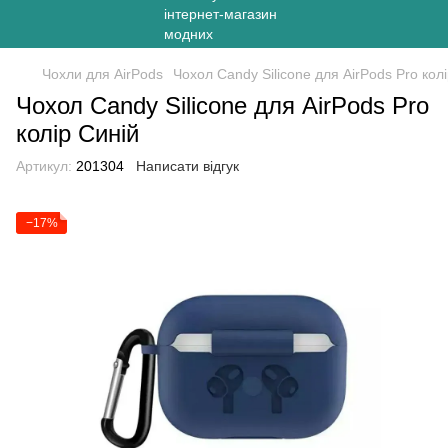
Чохли для AirPods
Чохол Candy Silicone для AirPods Pro кол
Чохол Candy Silicone для AirPods Pro
колір Синій
Артикул:
201304
Написати відгук
−17%