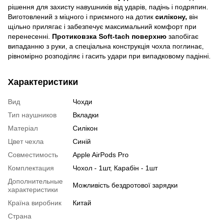
рішення для захисту навушників від ударів, падінь і подряпин.
Виготовлений з міцного і приємного на дотик
силікону,
він
щільно прилягає і забезпечує максимальний комфорт при
перенесенні.
Протиковзка Soft-tach поверхню
запобігає
випаданню з руки, а спеціальна конструкція чохла поглинає,
рівномірно розподіляє і гасить удари при випадковому падінні.
Характеристики
Вид
Чохди
Тип наушников
Вкладки
Матеріал
Силікон
Цвет чехла
Синій
Совместимость
Apple AirPods Pro
Комплектация
Чохол - 1шт, Карабін - 1шт
Дополнительные
Можливість бездротової зарядки
характеристики
Країна виробник
Китай
Страна