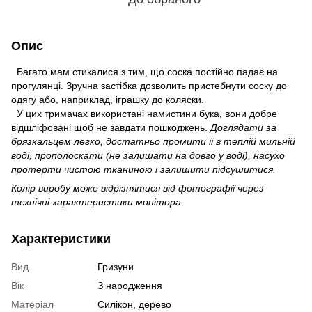
Опис
Багато мам стикалися з тим, що соска постійно падає на
прогулянці. Зручна застібка дозволить пристебнути соску до
одягу або, наприклад, іграшку до коляски.
У цих тримачах використані намистини бука, вони добре
відшліфовані щоб не завдати пошкоджень.
Доглядати за
брязкальцем легко, достатньо промити її в теплій мильній
воді, прополоскати (не залишати на довго у воді), насухо
протерти чистою тканиною і залишити підсушитися.
Колір виробу може відрізнятися від фотографії через
технічні характеристики монітора.
Характеристики
Вид
Гризуни
Вік
З народження
Матеріал
Силікон, дерево