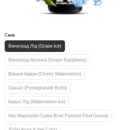
Смак
Виноград Лід (Grape Ice)
Виноград Малина (Grape Raspberry)
Вишня Кавун (Cherry Watermelon)
Гранат (Pomegranate Burst)
Кавун Лід (Watermelon Ice)
Ківі Маракуйя Гуава (Kiwi Passion Fruit Guava)
Лайм Кола (Lime Cola)