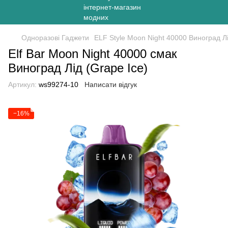
Одноразові Гаджети
ELF Style Moon Night 40000 Виноград Л
Elf Bar Moon Night 40000 смак
Виноград Лід (Grape Ice)
Артикул:
ws99274-10
Написати відгук
−16%