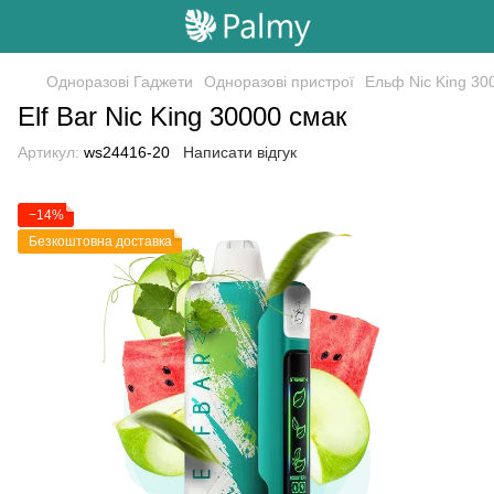
Одноразові Гаджети
Одноразові пристрої
Ельф Nic King 30
Elf Bar Nic King 30000 смак
Артикул:
ws24416-20
Написати відгук
−14%
Безкоштовна доставка