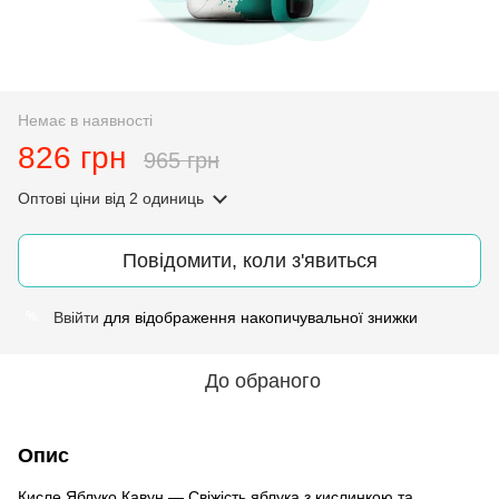
Немає в наявності
826 грн
965 грн
Оптові ціни
від 2 одиниць
Повідомити, коли з'явиться
Ввійти
для відображення накопичувальної знижки
%
До обраного
Опис
Кисле Яблуко Кавун — Свіжість яблука з кислинкою та