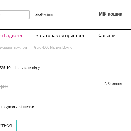
Мій кошик
Укр
Рус
Eng
і Гаджети
Багаторазові пристрої
Кальяни
норазові пристрої
Gord 4000 Малина Мохіто
725-10
Написати відгук
В бажання
грн
опичувальної знижки
иться