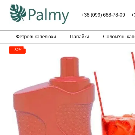
Перейти до основного контенту
+38 (099) 688-78-09
+
Фетрові капелюхи
Папайки
Солом'яні ка
−32%