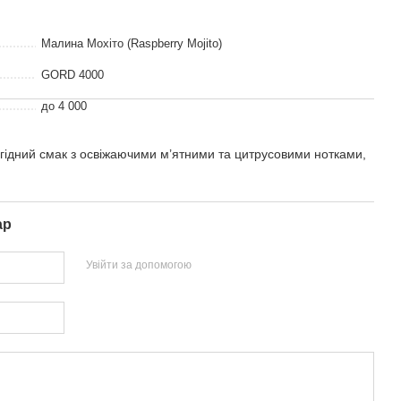
Малина Мохіто (Raspberry Mojito)
GORD 4000
до 4 000
ідний смак з освіжаючими м’ятними та цитрусовими нотками,
ар
Увійти за допомогою