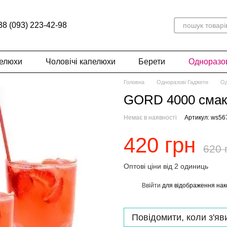
38 (093) 223-42-98
пелюхи
Чоловічі капелюхи
Берети
Одноразов
Головна
Одноразові Гаджети
Од
GORD 4000 смак
Немає в наявності
Артикул: ws56
420 грн
620 
Оптові ціни від 2 одиниць
Ввійти
для відображення нак
%
Повідомити, коли з'яв