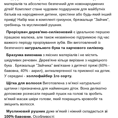
матеріалів та абсолютно безпечний для новонароджених
дітей! Комплект стане чудовим подарунком для майбутніх
батьків на народження дитини, хрестини або будь-який інший
привід! Набір має в комплекті гризунок, брязкальце "Зайчик",
гребінець та муслиновий рушник.
Прорізувач дерев'яно-силіконовий
є ідеальною першою
іграшкою малюка, але також незамінною підтримкою під час
важкого періоду прорізування зубів. Він виготовлений із
безпечного
натурального бука та харчового силікону.
Бразунка виконана
з якісних матеріалів і не містить
шкідливих речовин. Дерев'яне кільце вирізане з надміцного
бука . Брязкальце "Зайчика" вив'язане з дитячої пряжі (60% -
бавовна, 40% - акрил), антиалергенної та приємної на дотик.
У середині -
холлофайбер 1го сорту.
Щітка для волосся
Виготовлена ​​з м'якої натуральної
щетини і призначена для найменших діток. Вона делікатно
допоможе розчесати перший пушок на голові та зробить
м'який масаж шкіри голови, який покращить кровообіг та
зміцнить волосся.
Муслиновий рушник
дуже м'який і ніжний складається
зі
100% бавовни.
Особливості: