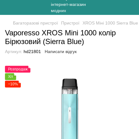
Багаторазові пристрої
Пристрої
ХRОS Міні 1000 Sierra Blue
Vaporesso XROS Mini 1000 колір
Бірюзовий (Sierra Blue)
Артикул:
hd21801
Написати відгук
Розпродаж
Хіт
−10%