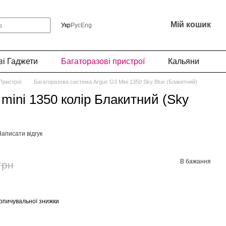
Мій кошик
Укр
Рус
Eng
і Гаджети
Багаторазові пристрої
Кальяни
Пристрої
Багаторазова система Argus G3 Міні 1350 Sky Blue (Блакитний)
mini 1350 колір Блакитний (Sky
аписати відгук
В бажання
грн
опичувальної знижки