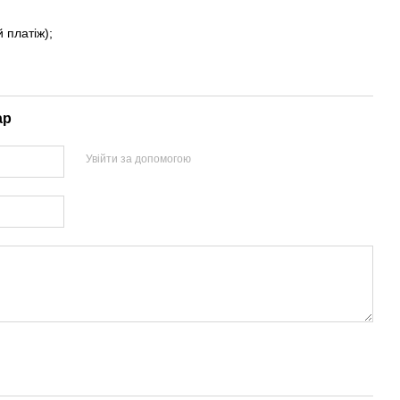
 платіж);
ар
Увійти за допомогою