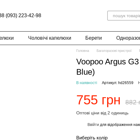
38 (093) 223-42-98
пелюхи
Чоловічі капелюхи
Берети
Одноразов
Головна
Багаторазові пристрої
Voopoo Argus G3 
Blue)
В наявності
Артикул: hd26559
Н
755 грн
882 
Оптові ціни від 2 одиниць
Ввійти
для відображення нак
%
Виберіть колір