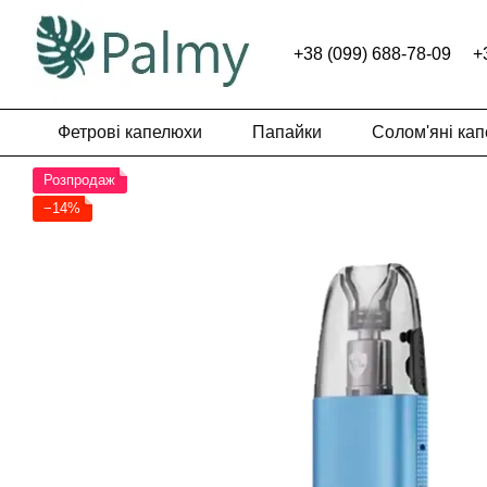
Перейти до основного контенту
+38 (099) 688-78-09
+
Фетрові капелюхи
Папайки
Солом'яні ка
Розпродаж
−14%