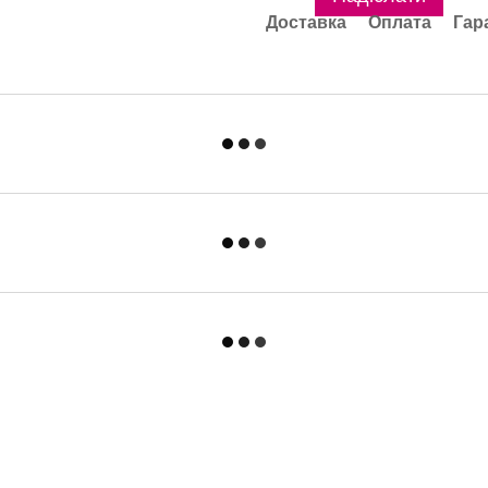
Доставка
Оплата
Гар
Каталог
Клієнтам
Фетрові капелюхи
Вхід до кабінету