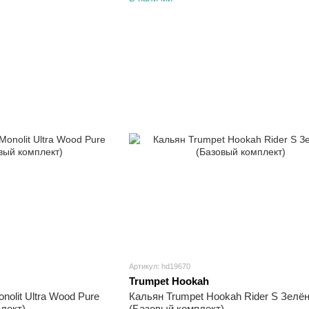
Артикул: hd19670
Trumpet Hookah
olit Ultra Wood Pure
Кальян Trumpet Hookah Rider S Зелё
лект)
(Базовый комплект)