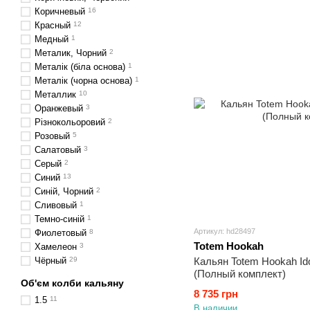
Коричневый
16
Красный
12
Медный
1
Металик, Чорний
2
Металік (біла основа)
1
Металік (чорна основа)
1
Металлик
10
Оранжевый
3
Різнокольоровий
2
Розовый
5
Салатовый
3
Серый
2
Синий
13
Синій, Чорний
2
Сливовый
1
Темно-синій
1
Артикул: hd28497
Фиолетовый
8
Totem Hookah
Хамелеон
3
Чёрный
29
Кальян Totem Hookah Ido
(Полный комплект)
Об'єм колби кальяну
8 735 грн
1.5
11
В наличии