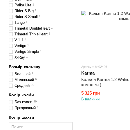
Palka Lite
1
Rider S Big
1
Rider S Small
1
Tango
1
Trimetal DoubleHeart
1
Trimetal TripleHeart
1
V.1.1
1
Vertigo
1
Vertigo Simple
1
X-Ray
1
Розмір кальяну
Артикул: hd02496
Karma
Большой
9
Кальян Karma 1.2 Waln
Маленький
6
комплект)
Средний
30
5 325 грн
Колір колби
В наличии
Без колби
39
Прозрачный
8
Колір шахти