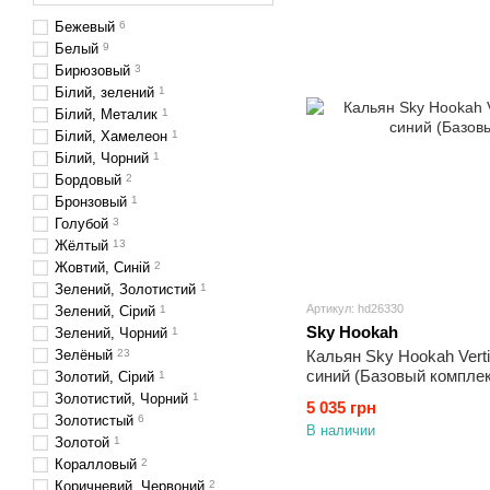
Бежевый
6
Белый
9
Бирюзовый
3
Білий, зелений
1
Білий, Металик
1
Білий, Хамелеон
1
Білий, Чорний
1
Бордовый
2
Бронзовый
1
Голубой
3
Жёлтый
13
Жовтий, Синій
2
Зелений, Золотистий
1
Артикул: hd26330
Зелений, Сірий
1
Sky Hookah
Зелений, Чорний
1
Зелёный
23
Кальян Sky Hookah Verti
синий (Базовый комплек
Золотий, Сірий
1
Золотистий, Чорний
1
5 035 грн
Золотистый
6
В наличии
Золотой
1
Коралловый
2
Коричневий, Червоний
2