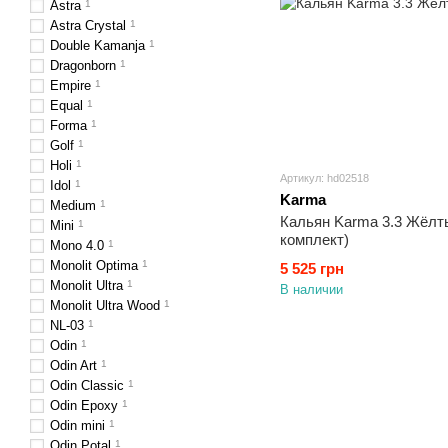
Astra
1
Astra Crystal
1
Double Kamanja
1
Dragonborn
1
Empire
1
Equal
1
Forma
1
Golf
1
Holi
1
Артикул: hd02518
Idol
1
Karma
Medium
1
Кальян Karma 3.3 Жёлт
Mini
1
комплект)
Mono 4.0
1
Monolit Optima
1
5 525 грн
Monolit Ultra
1
В наличии
Monolit Ultra Wood
1
NL-03
1
Odin
1
Odin Art
1
Odin Classic
1
Odin Epoxy
1
Odin mini
1
Odin Potal
1