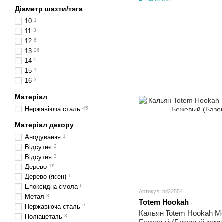
Діаметр шахти/тяга
10
1
11
3
12
6
13
26
14
5
15
1
16
3
Матеріал
Нержавіюча сталь
45
Матеріал декору
Анодування
1
Відсутнє
2
Відсутня
3
Дерево
18
Дерево (ясен)
1
Епоксидна смола
6
Артикул: hd22554
Метал
3
Totem Hookah
Нержавіюча сталь
2
Кальян Totem Hookah Mon
Поліацеталь
3
Бежевый (Базовый комп