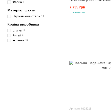
Фарба
6
7 735 грн
Матеріал шахти
В наличии
Нержавіюча сталь
45
Країна виробника
Египет
3
Китай
1
Украина
41
Артикул: hd28211