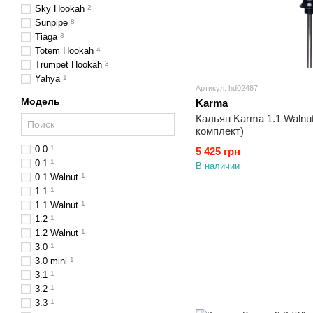
Sky Hookah
2
Sunpipe
8
Tiaga
3
Totem Hookah
4
Trumpet Hookah
3
Yahya
1
Артикул: hd02487
Модель
Karma
Кальян Karma 1.1 Waln
комплект)
0.0
1
5 425 грн
0.1
1
В наличии
0.1 Walnut
1
1.1
1
1.1 Walnut
1
1.2
1
1.2 Walnut
1
3.0
1
3.0 mini
1
3.1
1
3.2
1
3.3
1