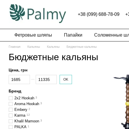
Перейти к основному контенту
+38 (099) 688-78-09
+
Фетровые шляпы
Папайки
Соломенные ш
Главная
Кальяны
Кальяны
Бюджетные кальяны
Бюджетные кальяны
Цена, грн
От Цена, грн
До Цена, грн
OK
Бренд
2x2 Hookah
3
Aroma Hookah
3
Embery
2
Karma
12
Khalil Mamoon
3
PALKA
1