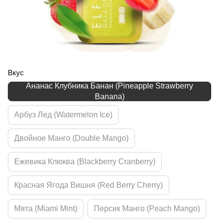
Вкус
Ананас Клубника Банан (Pineapple Strawberry
Banana)
Арбуз Лед (Watermelon Ice)
Двойное Манго (Double Mango)
Ежевика Клюква (Blackberry Cranberry)
Красная Ягода Вишня (Red Berry Cherry)
Мята (Miami Mint)
Персик Манго (Peach Mango)