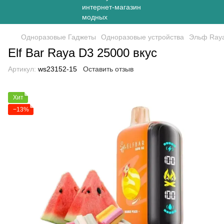
Одноразовые Гаджеты
Одноразовые устройства
Эльф Raya
Elf Bar Raya D3 25000 вкус
Артикул:
ws23152-15
Оставить отзыв
Хит
−13%