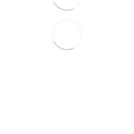
+38 (099) 688-78-09
+38 (093) 223-42-98
Контакты
Полная версия сайта
© 2016—2026
Укр
Рус
Eng