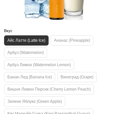
Вкус
Айс Латте (Latte Ice)
Ананас (Pineapple)
Арбуз (Watermelon)
Арбуз Лимон (Watermelon Lemon)
Банан Лед (Banana Ice)
Виноград (Grape)
Вишня Лимон Персик (Cherry Lemon Peach)
Зелене Яблуко (Green Apple)
Ківі Маркуйя Гуава (Kiwi Passionfruit Guava)