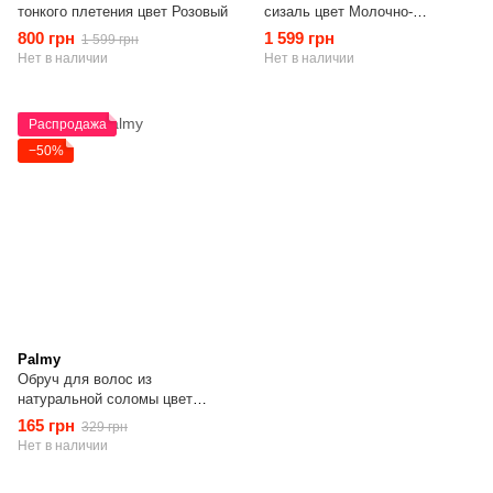
тонкого плетения цвет Розовый
сизаль цвет Молочно-
жемчужный
800 грн
1 599 грн
1 599 грн
Нет в наличии
Нет в наличии
Распродажа
−50%
Palmy
Обруч для волос из
натуральной соломы цвет
Молочный
165 грн
329 грн
Нет в наличии