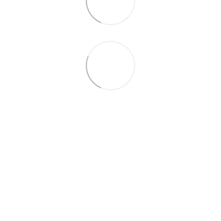
+38 (099) 688-78-09
+38 (093) 223-42-98
Контакты
Полная версия сайта
© 2016—2026
Укр
Рус
Eng