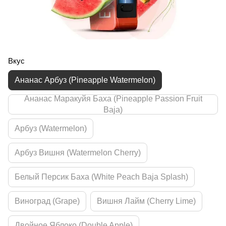
Вкус
Ананас Арбуз (Pineapple Watermelon)
Ананас Маракуйя Баха (Pineapple Passion Fruit
Baja)
Арбуз (Watermelon)
Арбуз Вишня (Watermelon Cherry)
Белый Персик Баха (White Peach Baja Splash)
Виноград (Grape)
Вишня Лайм (Cherry Lime)
Двойное Яблоко (Double Apple)