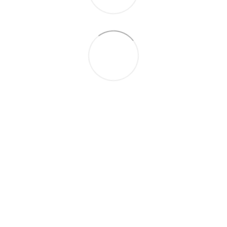
+38 (099) 688-78-09
+38 (093) 223-42-98
Контакты
Полная версия сайта
© 2016—2026
Укр
Рус
Eng