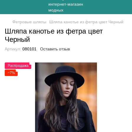
Фетровые шляпы
Шляпа канотье из фетра цвет Черный
Шляпа канотье из фетра цвет
Черный
Артикул:
080101
Оставить отзыв
Распродажа
−7%