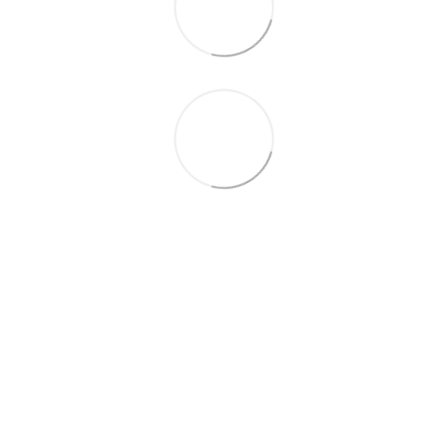
+38 (099) 688-78-09
+38 (093) 223-42-98
Контакты
Полная версия сайта
© 2016—2026
Укр
Рус
Eng