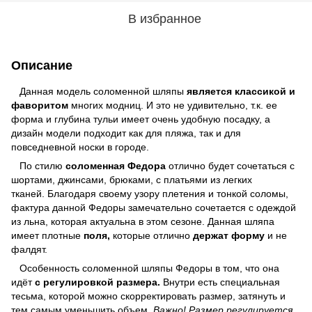
В избранное
Описание
Данная модель соломенной шляпы
является классикой и
фаворитом
многих модниц. И это не удивительно, т.к. ее
форма и глубина тульи имеет очень удобную посадку, а
дизайн модели подходит как для пляжа, так и для
повседневной носки в городе.
По стилю
соломенная Федора
отлично будет сочетаться с
шортами, джинсами, брюками, с платьями из легких
тканей. Благодаря своему узору плетения и тонкой соломы,
фактура данной Федоры замечательно сочетается с одеждой
из льна, которая актуальна в этом сезоне. Данная шляпа
имеет плотные
поля,
которые отлично
держат форму
и не
фалдят.
Особенность соломенной шляпы Федоры в том, что она
идёт
с регулировкой размера.
Внутри есть специальная
тесьма, которой можно скорректировать размер, затянуть и
тем самым уменьшить объем.
Важно! Размер регулируется