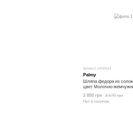
Артикул: sh010114
Palmy
Шляпа федора из солом
цвет Молочно-жемчужн
2 850 грн
3 570 грн
Нет в наличии