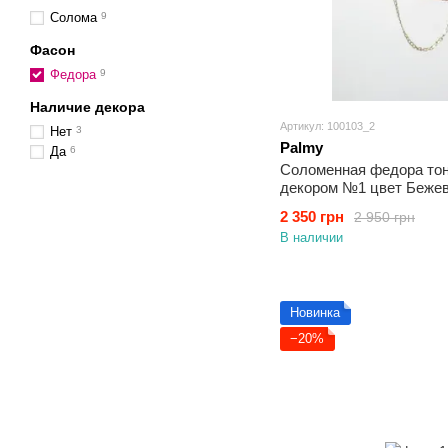
Солома
9
Фасон
Федора
9
Наличие декора
Артикул: 100103_2
Нет
3
Palmy
Да
6
Соломенная федора тон
декором №1 цвет Беже
2 350 грн
2 950 грн
В наличии
Новинка
−20%