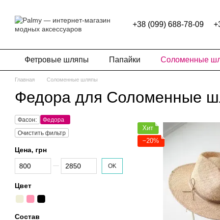
Перейти к основному контенту
+38 (099) 688-78-09
+
Фетровые шляпы
Папайки
Соломенные ш
Главная
Соломенные шляпы
Федора для Соломенные 
Фасон:
Федора
Хит
Очистить фильтр
−20%
Цена, грн
От Цена, грн
До Цена, грн
OK
Цвет
Состав