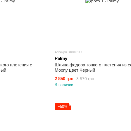
Артикул: sh010117
Palmy
кого плетения с
Шляпа федора тонкого плетения из 
вый
Moony цвет Черный
2 850 грн
3 570 грн
В наличии
−50%