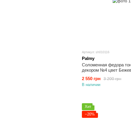
Артикул: sh010116
Palmy
Соломенная федора тон
декором №4 цвет Беже
2 550 грн
3 200 грн
В наличии
Хит
−20%