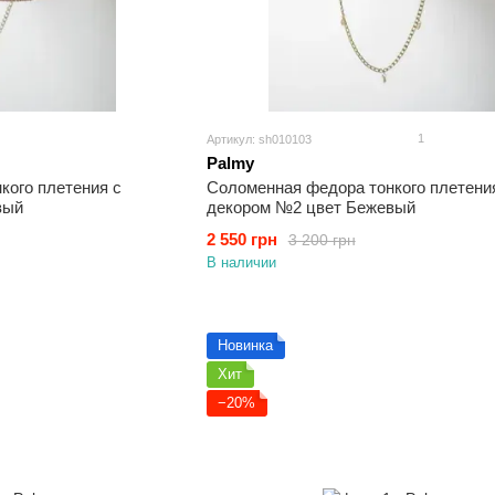
1
Артикул: sh010103
Palmy
кого плетения с
Соломенная федора тонкого плетени
вый
декором №2 цвет Бежевый
2 550 грн
3 200 грн
В наличии
Новинка
Хит
−20%