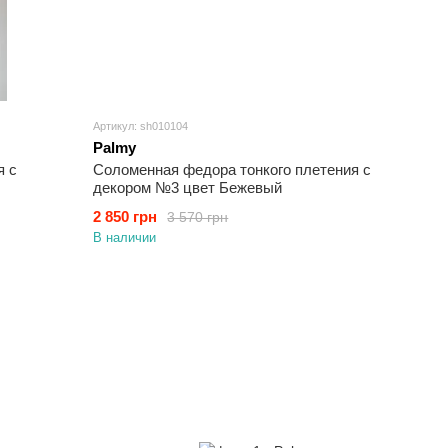
Артикул: sh010104
Palmy
я с
Соломенная федора тонкого плетения с
декором №3 цвет Бежевый
2 850 грн
3 570 грн
В наличии